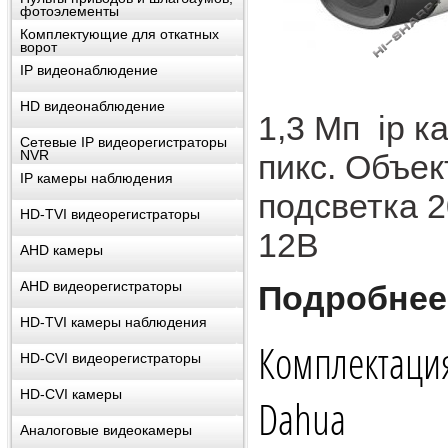
фотоэлементы
Комплектующие для откатных
ворот
IP видеонаблюдение
HD видеонаблюдениe
1,3 Мп ip к
Сетевые IP видеорегистраторы
NVR
пикс. Объек
IP камеры наблюдения
подсветка 2
HD-TVI видеорегистраторы
12В
AHD камеры
AHD видеорегистраторы
Подробнее
HD-TVI камеры наблюдения
Комплектаци
HD-CVI видеорегистраторы
HD-CVI камеры
Dahua
Аналоговые видеокамеры