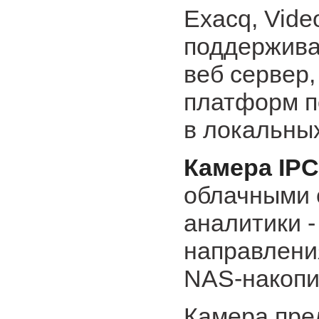
Exacq, Vide
поддержива
веб сервер
платформ п
в локальных
Камера IP
облачными 
аналитики 
направлени
NAS-накопи
Камера пред