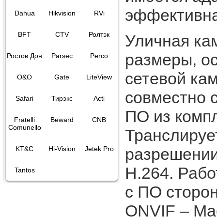
эффективна
Dahua
Hikvision
RVi
BFT
CTV
Ролтэк
Уличная ка
размеры, о
Ростов Дон
Parsec
Perco
сетевой ка
O&O
Gate
LiteView
совместно 
Safari
Тирэкс
Acti
ПО из комп
Fratelli
Beward
CNB
Comunello
Транслирует
разрешении
KT&C
Hi-Vision
Jetek Pro
H.264. Раб
Tantos
с ПО сторо
ONVIF – Mac