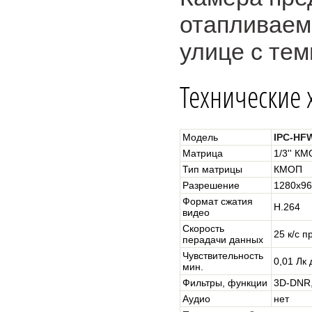
отапливаем
улице с тем
Технические
Модель
IPC-HF
Матрица
1/3'' К
Тип матрицы
КМОП
Разрешение
1280x96
Формат сжатия
H.264
видео
Скорость
25 к/с п
перадачи данных
Чувствительность
0,01 Лк 
мин.
Фильтры, функции
3D-DNR
Аудио
нет