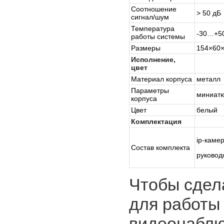
Соотношение
> 50 дБ
сигнал/шум
Температура
-30…+5
работы системы
Размеры
154×60
Исполнение,
цвет
Материал корпуса
металл
Параметры
миниат
корпуса
Цвет
белый
Комплектация
ip-каме
Состав комплекта
руковод
Чтобы сдел
для работы 
видеонаблю