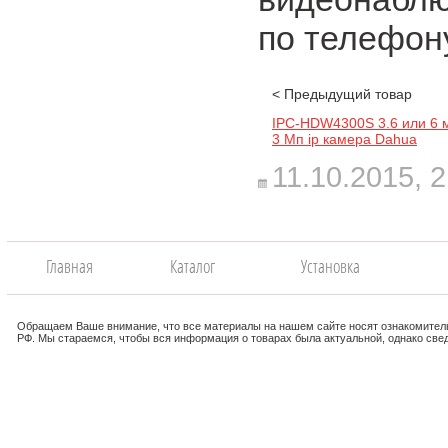
по телефону
< Предыдущий товар
IPC-HDW4300S 3.6 или 6 
3 Мп ip камера Dahua
купольная 0,1/0,01 лк, BLC
11.10.2015,
2
HLC, DWDR, 3D-DNR, PoE
Главная
Каталог
Установка
Обращаем Ваше внимание, что все материалы на нашем сайте носят ознакомитель
РФ. Мы стараемся, чтобы вся информация о товарах была актуальной, однако свед