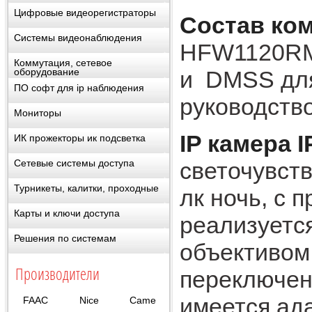
Цифровые видеорегистраторы
Состав ко
Системы видеонаблюдения
HFW1120RM
Коммутация, сетевое
и DMSS для
оборудование
ПО софт для ip наблюдения
руководство
Мониторы
IP камера
ИК прожекторы ик подсветка
светочувств
Сетевые системы доступа
Турникеты, калитки, проходные
лк ночь, с 
Карты и ключи доступа
реализуетс
Решения по системам
объективом 
Производители
переключен
имеется ад
FAAC
Nice
Came