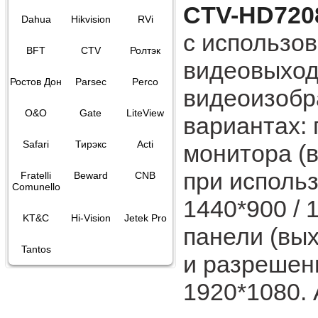
CTV-HD720
Dahua
Hikvision
RVi
с использо
BFT
CTV
Ролтэк
видеовыход
Ростов Дон
Parsec
Perco
видеоизобр
O&O
Gate
LiteView
вариантах:
Safari
Тирэкс
Acti
монитора (
при использ
Fratelli
Beward
CNB
Comunello
1440*900 / 
KT&C
Hi-Vision
Jetek Pro
панели (вы
Tantos
и разрешени
1920*1080. 