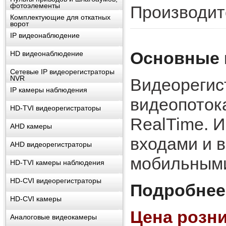
фотоэлементы
Производит
Комплектующие для откатных
ворот
IP видеонаблюдение
Основные 
HD видеонаблюдениe
Сетевые IP видеорегистраторы
NVR
Видеорегис
IP камеры наблюдения
видеопоток
HD-TVI видеорегистраторы
RealTime. 
AHD камеры
входами и в
AHD видеорегистраторы
мобильными
HD-TVI камеры наблюдения
HD-CVI видеорегистраторы
Подробнее
HD-CVI камеры
Цена розни
Аналоговые видеокамеры