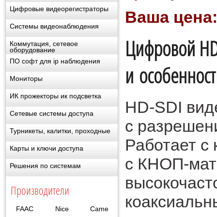
Цифровые видеорегистраторы
Ваша цена
Системы видеонаблюдения
Цифровой HD
Коммутация, сетевое
оборудование
ПО софт для ip наблюдения
и особенност
Мониторы
ИК прожекторы ик подсветка
HD-SDI вид
Сетевые системы доступа
с разрешени
Турникеты, калитки, проходные
Работает с
Карты и ключи доступа
с КНОП-мат
Решения по системам
высокочаст
Производители
коаксиальны
FAAC
Nice
Came